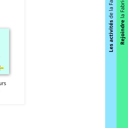
de la Fabrique
la Fabrique
Rejoindre
Les activités
urs
é