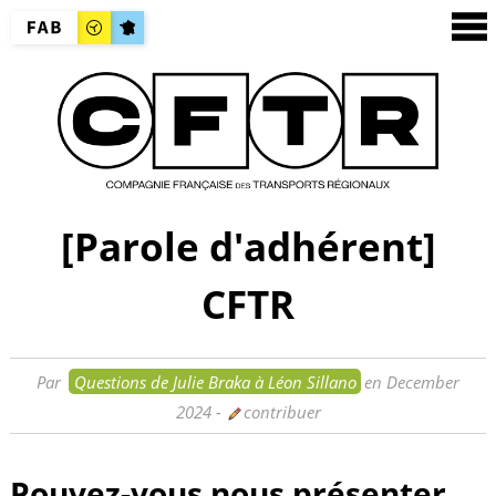
[Parole d'adhérent]
CFTR
Par
Questions de Julie Braka à Léon Sillano
en December
2024
-
contribuer
Pouvez-vous nous présenter